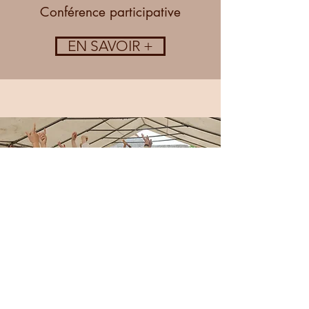
Conférence participative
EN SAVOIR +
Le concert,
c'est vous!