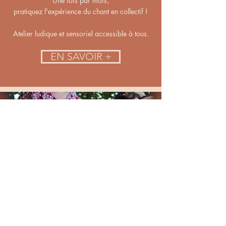
Une fois par mois,
pratiquez l'expérience du chant en collectif !
Atelier ludique et sensoriel accessible à tous.
EN SAVOIR +
Stages